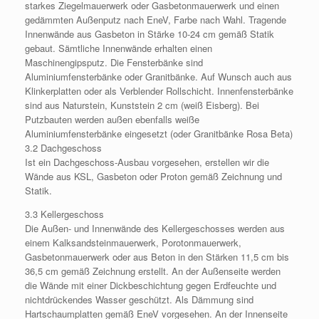
starkes Ziegelmauerwerk oder Gasbetonmauerwerk und einen
gedämmten Außenputz nach EneV, Farbe nach Wahl. Tragende
Innenwände aus Gasbeton in Stärke 10-24 cm gemäß Statik
gebaut. Sämtliche Innenwände erhalten einen
Maschinengipsputz. Die Fensterbänke sind
Aluminiumfensterbänke oder Granitbänke. Auf Wunsch auch aus
Klinkerplatten oder als Verblender Rollschicht. Innenfensterbänke
sind aus Naturstein, Kunststein 2 cm (weiß Eisberg). Bei
Putzbauten werden außen ebenfalls weiße
Aluminiumfensterbänke eingesetzt (oder Granitbänke Rosa Beta)
3.2 Dachgeschoss
Ist ein Dachgeschoss-Ausbau vorgesehen, erstellen wir die
Wände aus KSL, Gasbeton oder Proton gemäß Zeichnung und
Statik.
3.3 Kellergeschoss
Die Außen- und Innenwände des Kellergeschosses werden aus
einem Kalksandsteinmauerwerk, Porotonmauerwerk,
Gasbetonmauerwerk oder aus Beton in den Stärken 11,5 cm bis
36,5 cm gemäß Zeichnung erstellt. An der Außenseite werden
die Wände mit einer Dickbeschichtung gegen Erdfeuchte und
nichtdrückendes Wasser geschützt. Als Dämmung sind
Hartschaumplatten gemäß EneV vorgesehen. An der Innenseite