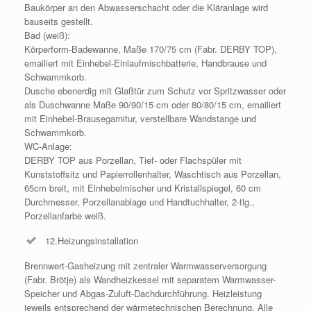
Baukörper an den Abwasserschacht oder die Kläranlage wird
bauseits gestellt.
Bad (weiß):
Körperform-Badewanne, Maße 170/75 cm (Fabr. DERBY TOP),
emailiert mit Einhebel-Einlaufmischbatterie, Handbrause und
Schwammkorb.
Dusche ebenerdig mit Glaßtür zum Schutz vor Spritzwasser oder
als Duschwanne Maße 90/90/15 cm oder 80/80/15 cm, emailiert
mit Einhebel-Brausegarnitur, verstellbare Wandstange und
Schwammkorb.
WC-Anlage:
DERBY TOP aus Porzellan, Tief- oder Flachspüler mit
Kunststoffsitz und Papierrollenhalter, Waschtisch aus Porzellan,
65cm breit, mit Einhebelmischer und Kristallspiegel, 60 cm
Durchmesser, Porzellanablage und Handtuchhalter, 2-tlg.,
Porzellanfarbe weiß.
12.Heizungsinstallation
Brennwert-Gasheizung mit zentraler Warmwasserversorgung
(Fabr. Brötje) als Wandheizkessel mit separatem Warmwasser-
Speicher und Abgas-Zuluft-Dachdurchführung. Heizleistung
jeweils entsprechend der wärmetechnischen Berechnung. Alle