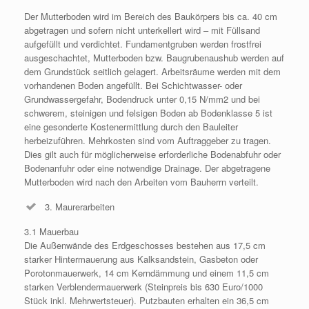
Der Mutterboden wird im Bereich des Baukörpers bis ca. 40 cm
abgetragen und sofern nicht unterkellert wird – mit Füllsand
aufgefüllt und verdichtet. Fundamentgruben werden frostfrei
ausgeschachtet, Mutterboden bzw. Baugrubenaushub werden auf
dem Grundstück seitlich gelagert. Arbeitsräume werden mit dem
vorhandenen Boden angefüllt. Bei Schichtwasser- oder
Grundwassergefahr, Bodendruck unter 0,15 N/mm2 und bei
schwerem, steinigen und felsigen Boden ab Bodenklasse 5 ist
eine gesonderte Kostenermittlung durch den Bauleiter
herbeizuführen. Mehrkosten sind vom Auftraggeber zu tragen.
Dies gilt auch für möglicherweise erforderliche Bodenabfuhr oder
Bodenanfuhr oder eine notwendige Drainage. Der abgetragene
Mutterboden wird nach den Arbeiten vom Bauherrn verteilt.
3. Maurerarbeiten
3.1 Mauerbau
Die Außenwände des Erdgeschosses bestehen aus 17,5 cm
starker Hintermauerung aus Kalksandstein, Gasbeton oder
Porotonmauerwerk, 14 cm Kerndämmung und einem 11,5 cm
starken Verblendermauerwerk (Steinpreis bis 630 Euro/1000
Stück inkl. Mehrwertsteuer). Putzbauten erhalten ein 36,5 cm