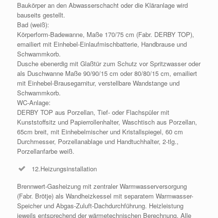
Baukörper an den Abwasserschacht oder die Kläranlage wird
bauseits gestellt.
Bad (weiß):
Körperform-Badewanne, Maße 170/75 cm (Fabr. DERBY TOP),
emailiert mit Einhebel-Einlaufmischbatterie, Handbrause und
Schwammkorb.
Dusche ebenerdig mit Glaßtür zum Schutz vor Spritzwasser oder
als Duschwanne Maße 90/90/15 cm oder 80/80/15 cm, emailiert
mit Einhebel-Brausegarnitur, verstellbare Wandstange und
Schwammkorb.
WC-Anlage:
DERBY TOP aus Porzellan, Tief- oder Flachspüler mit
Kunststoffsitz und Papierrollenhalter, Waschtisch aus Porzellan,
65cm breit, mit Einhebelmischer und Kristallspiegel, 60 cm
Durchmesser, Porzellanablage und Handtuchhalter, 2-tlg.,
Porzellanfarbe weiß.
12.Heizungsinstallation
Brennwert-Gasheizung mit zentraler Warmwasserversorgung
(Fabr. Brötje) als Wandheizkessel mit separatem Warmwasser-
Speicher und Abgas-Zuluft-Dachdurchführung. Heizleistung
jeweils entsprechend der wärmetechnischen Berechnung. Alle