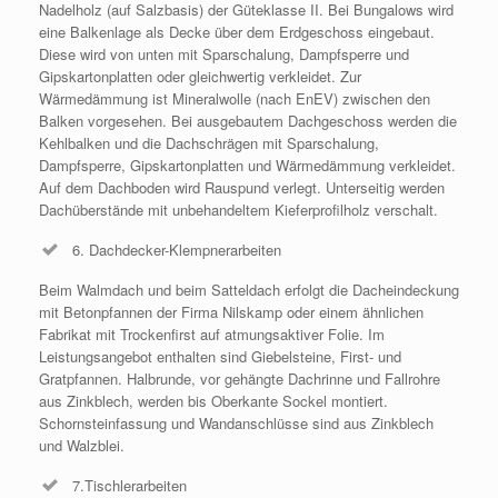
Nadelholz (auf Salzbasis) der Güteklasse II. Bei Bungalows wird
eine Balkenlage als Decke über dem Erdgeschoss eingebaut.
Diese wird von unten mit Sparschalung, Dampfsperre und
Gipskartonplatten oder gleichwertig verkleidet. Zur
Wärmedämmung ist Mineralwolle (nach EnEV) zwischen den
Balken vorgesehen. Bei ausgebautem Dachgeschoss werden die
Kehlbalken und die Dachschrägen mit Sparschalung,
Dampfsperre, Gipskartonplatten und Wärmedämmung verkleidet.
Auf dem Dachboden wird Rauspund verlegt. Unterseitig werden
Dachüberstände mit unbehandeltem Kieferprofilholz verschalt.
6. Dachdecker-Klempnerarbeiten
Beim Walmdach und beim Satteldach erfolgt die Dacheindeckung
mit Betonpfannen der Firma Nilskamp oder einem ähnlichen
Fabrikat mit Trockenfirst auf atmungsaktiver Folie. Im
Leistungsangebot enthalten sind Giebelsteine, First- und
Gratpfannen. Halbrunde, vor gehängte Dachrinne und Fallrohre
aus Zinkblech, werden bis Oberkante Sockel montiert.
Schornsteinfassung und Wandanschlüsse sind aus Zinkblech
und Walzblei.
7.Tischlerarbeiten