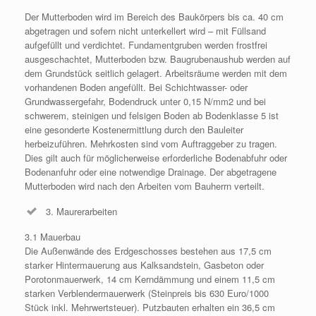
Der Mutterboden wird im Bereich des Baukörpers bis ca. 40 cm
abgetragen und sofern nicht unterkellert wird – mit Füllsand
aufgefüllt und verdichtet. Fundamentgruben werden frostfrei
ausgeschachtet, Mutterboden bzw. Baugrubenaushub werden auf
dem Grundstück seitlich gelagert. Arbeitsräume werden mit dem
vorhandenen Boden angefüllt. Bei Schichtwasser- oder
Grundwassergefahr, Bodendruck unter 0,15 N/mm2 und bei
schwerem, steinigen und felsigen Boden ab Bodenklasse 5 ist
eine gesonderte Kostenermittlung durch den Bauleiter
herbeizuführen. Mehrkosten sind vom Auftraggeber zu tragen.
Dies gilt auch für möglicherweise erforderliche Bodenabfuhr oder
Bodenanfuhr oder eine notwendige Drainage. Der abgetragene
Mutterboden wird nach den Arbeiten vom Bauherrn verteilt.
3. Maurerarbeiten
3.1 Mauerbau
Die Außenwände des Erdgeschosses bestehen aus 17,5 cm
starker Hintermauerung aus Kalksandstein, Gasbeton oder
Porotonmauerwerk, 14 cm Kerndämmung und einem 11,5 cm
starken Verblendermauerwerk (Steinpreis bis 630 Euro/1000
Stück inkl. Mehrwertsteuer). Putzbauten erhalten ein 36,5 cm