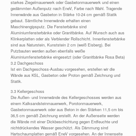
starkes Ziegelmauerwerk oder Gasbetonmauerwerk und einen
gedämmten Außenputz nach EneV, Farbe nach Wahl. Tragende
Innenwände aus Gasbeton in Stärke 10-24 cm gemäß Statik
gebaut. Sämtliche Innenwände erhalten einen
Maschinengipsputz. Die Fensterbänke sind
Aluminiumfensterbänke oder Granitbänke. Auf Wunsch auch aus
Klinkerplatten oder als Verblender Rollschicht. Innenfensterbänke
sind aus Naturstein, Kunststein 2 cm (weiß Eisberg). Bei
Putzbauten werden außen ebenfalls weiße
Aluminiumfensterbänke eingesetzt (oder Granitbänke Rosa Beta)
3.2 Dachgeschoss
Ist ein Dachgeschoss-Ausbau vorgesehen, erstellen wir die
Wände aus KSL, Gasbeton oder Proton gemäß Zeichnung und
Statik.
3.3 Kellergeschoss
Die Außen- und Innenwände des Kellergeschosses werden aus
einem Kalksandsteinmauerwerk, Porotonmauerwerk,
Gasbetonmauerwerk oder aus Beton in den Stärken 11,5 cm bis
36,5 cm gemäß Zeichnung erstellt. An der Außenseite werden
die Wände mit einer Dickbeschichtung gegen Erdfeuchte und
nichtdrückendes Wasser geschützt. Als Dämmung sind
Hartschaumplatten gemäß EneV vorgesehen. An der Innenseite